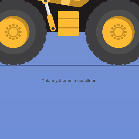
Yritä myöhemmin uudelleen.