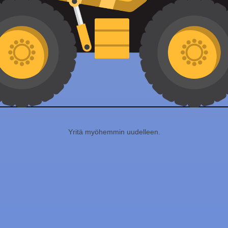
Yritä myöhemmin uudelleen.