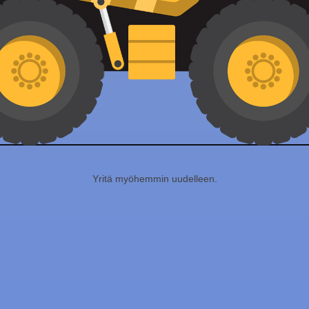
Yritä myöhemmin uudelleen.