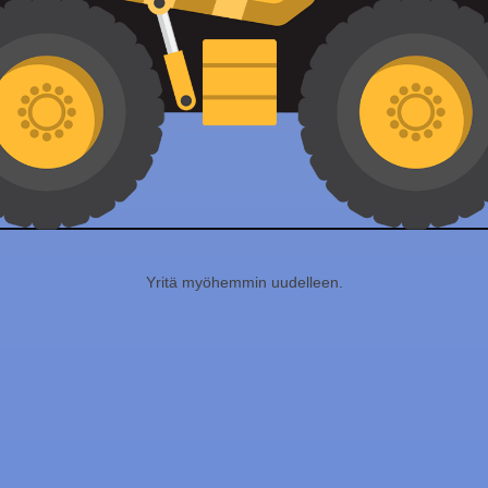
Yritä myöhemmin uudelleen.