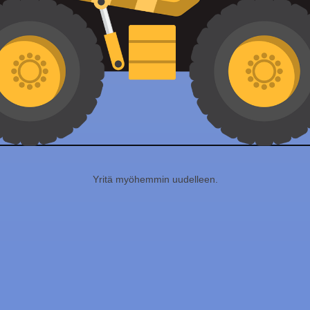
Yritä myöhemmin uudelleen.