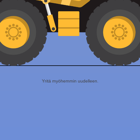
Yritä myöhemmin uudelleen.