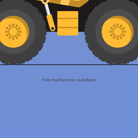
Yritä myöhemmin uudelleen.