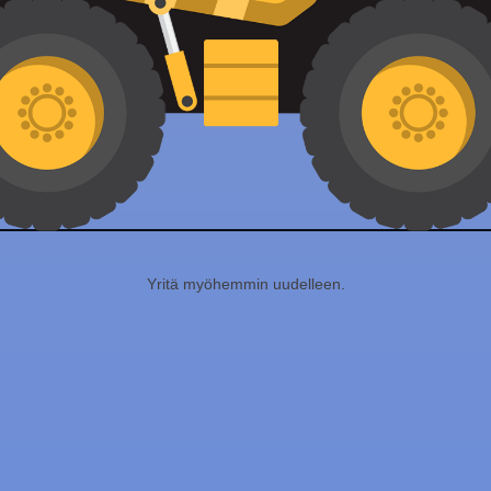
Yritä myöhemmin uudelleen.