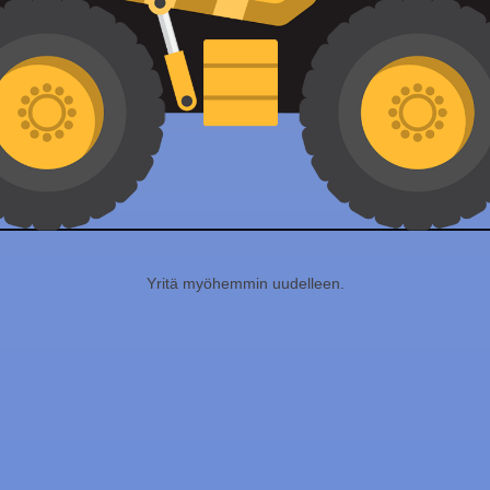
Yritä myöhemmin uudelleen.