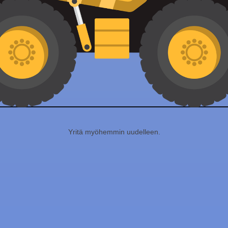
Yritä myöhemmin uudelleen.