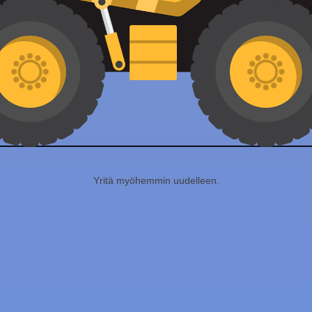
Yritä myöhemmin uudelleen.