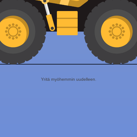
Yritä myöhemmin uudelleen.