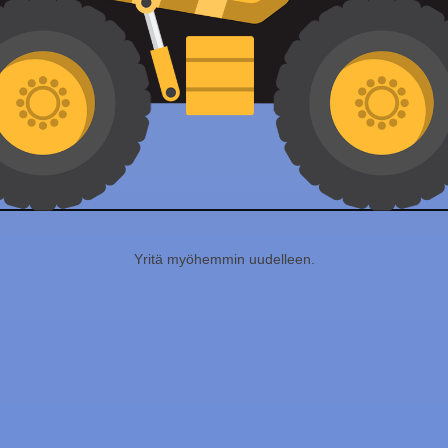
Yritä myöhemmin uudelleen.