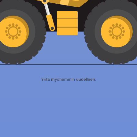
Yritä myöhemmin uudelleen.