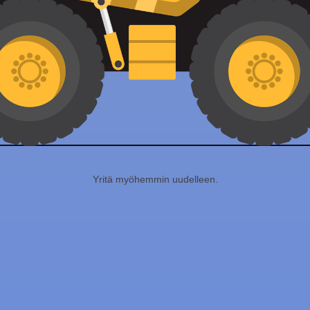
Yritä myöhemmin uudelleen.