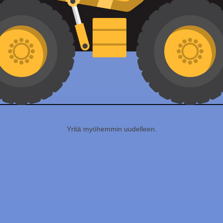
Yritä myöhemmin uudelleen.