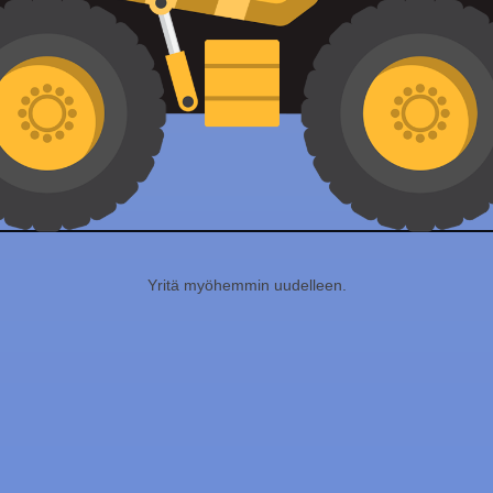
Yritä myöhemmin uudelleen.