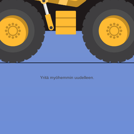
Yritä myöhemmin uudelleen.