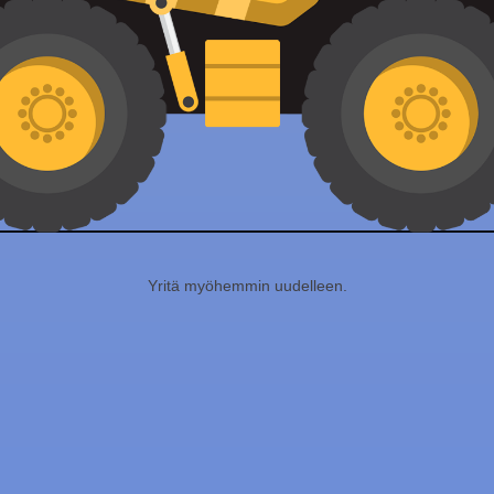
Yritä myöhemmin uudelleen.